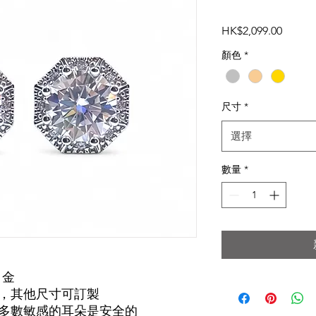
價
HK$2,099.00
格
顏色
*
尺寸
*
選擇
數量
*
白金
0 克拉，其他尺寸可訂製
多數敏感的耳朵是安全的