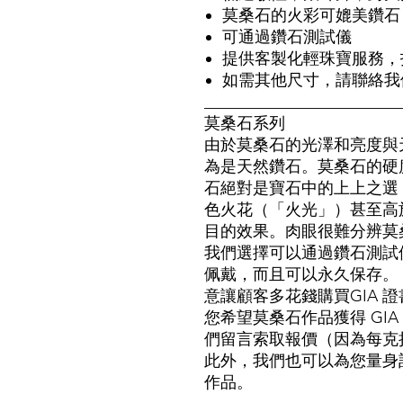
莫桑石的火彩可媲美鑽石
可通過鑽石測試儀
提供客製化輕珠寶服務，
如需其他尺寸，請聯絡我
________________________
莫桑石系列
由於莫桑石的光澤和亮度與
為是天然鑽石。莫桑石的硬度為
石絕對是寶石中的上上之選
色火花（「火光」）甚至高
目的效果。肉眼很難分辨莫
我們選擇可以通過鑽石測試儀
佩戴，而且可以永久保存。
意讓顧客多花錢購買GIA 
您希望莫桑石作品獲得 GI
們留言索取報價（因為每克拉
此外，我們也可以為您量身訂
作品。