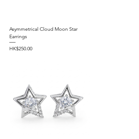
Asymmetrical Cloud Moon Star
Earrings
價格
HK$250.00