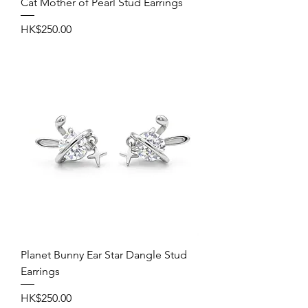
Cat Mother of Pearl Stud Earrings
價格
HK$250.00
Planet Bunny Ear Star Dangle Stud
Earrings
價格
HK$250.00