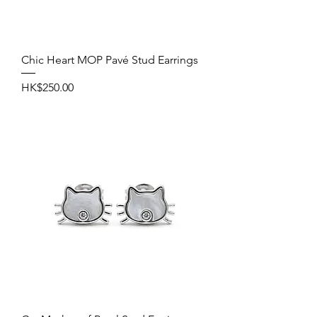
Chic Heart MOP Pavé Stud Earrings
價格
HK$250.00