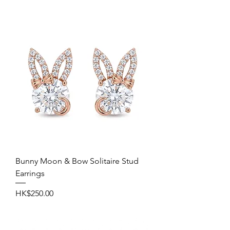
Bunny Moon & Bow Solitaire Stud
Earrings
價格
HK$250.00