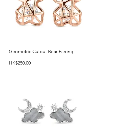
Geometric Cutout Bear Earring
價格
HK$250.00