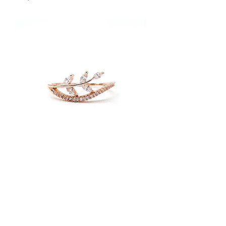
Marquise Cut Leaf Double Band
Ring
價格
HK$599.00