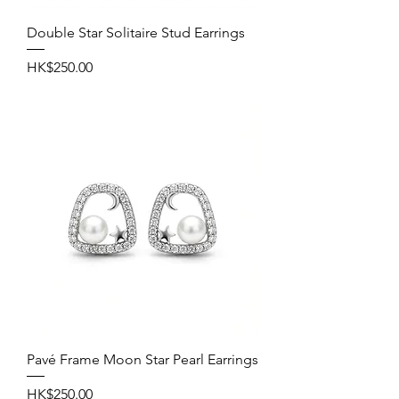
Double Star Solitaire Stud Earrings
價格
HK$250.00
Pavé Frame Moon Star Pearl Earrings
價格
HK$250.00