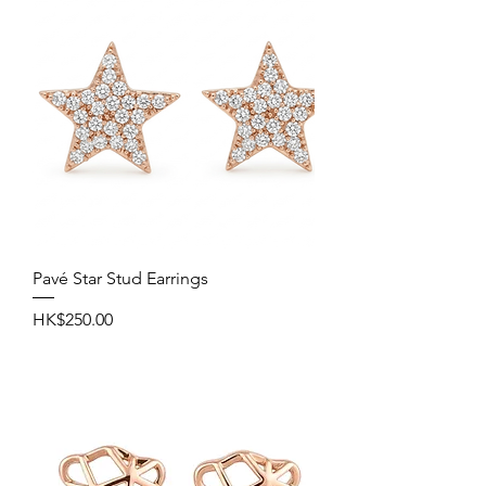
Pavé Star Stud Earrings
價格
HK$250.00