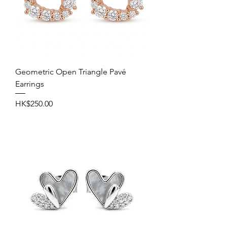
Geometric Open Triangle Pavé
Earrings
價格
HK$250.00