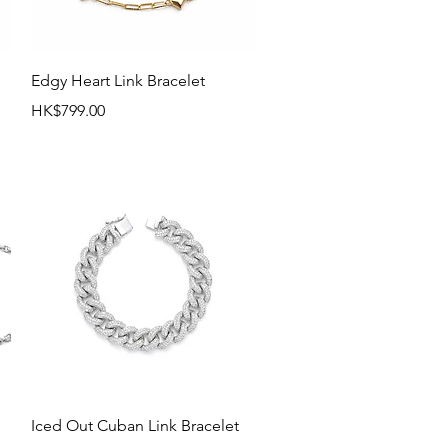
快速瀏覽
Edgy Heart Link Bracelet
價格
HK$799.00
快速瀏覽
Iced Out Cuban Link Bracelet