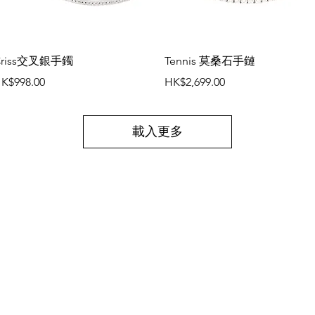
快速瀏覽
快速瀏覽
Criss交叉銀手鐲
Tennis 莫桑石手鏈
價格
價格
K$998.00
HK$2,699.00
載入更多
幫助
常見問題
.com
運送與退貨
退貨政策