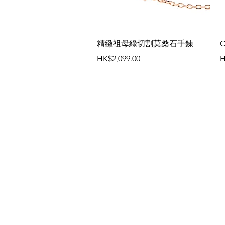
快速瀏覽
精緻祖母綠切割莫桑石手鍊
價格
HK$2,099.00
H
我們的商店
客戶服務：
電子郵件：
flawlessbeaux@gmail
電話：+852 5236 0200