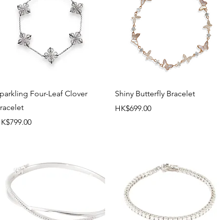
快速瀏覽
快速瀏覽
parkling Four-Leaf Clover
Shiny Butterfly Bracelet
racelet
價格
HK$699.00
價格
K$799.00