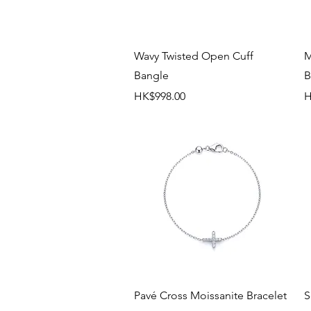
快速瀏覽
Wavy Twisted Open Cuff
M
Bangle
B
價格
HK$998.00
H
快速瀏覽
Pavé Cross Moissanite Bracelet
S