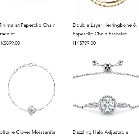
快速瀏覽
快速瀏覽
inimalist Paperclip Chain
Double Layer Herringbone &
racelet
Paperclip Chain Bracelet
價格
價格
K$899.00
HK$799.00
快速瀏覽
快速瀏覽
olitaire Clover Moissanite
Dazzling Halo Adjustable