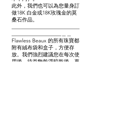
此外，我們也可以為您量身訂
做18K 白金或18K玫瑰金的莫
桑石作品。
__________________________
___________________＿＿
Flawless Beaux 的所有珠寶都
附有絨布袋和盒子，方便存
放。我們強烈建議您在每次使
用後，待首飾乾淨晾乾後，再
將其放回袋內。請遠離化學
品。
請注意：由於材質和供應不
同，價格可能有所差異，如需
更多資訊，請聯絡我們的團
隊。