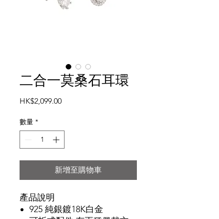
二合一莫桑石耳環
價
HK$2,099.00
格
數量
*
新增至購物車
產品說明
925 純銀鍍18K白金