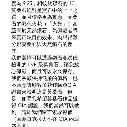
度為 9.25，相較於鑽石的 10，
莫桑石絕對是寶石中的上上之
選，而且價格更為實惠。莫桑
石的彩色火花（「火光」）甚
至高於天然鑽石，為佩戴者帶
來真正炫目的效果。肉眼很難
分辨莫桑石與天然鑽石的差
異。
我們選擇可以通過鑽石測試儀
檢測的 D/E 級莫桑石，讓您放
心佩戴，而且可以永久保存。
我們寧願保持低廉的價格，也
不願意讓顧客多花錢購買GIA
證書來證明這是莫桑石。但
是，如果您希望莫桑石作品獲
得 GIA 認證，我們當然可以做
到，請給我們留言索取報價
（因為每克拉大小在 GIA 的成
本不同）。