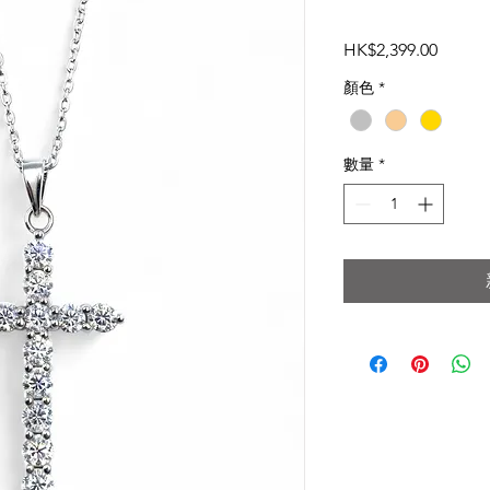
價
HK$2,399.00
格
顏色
*
數量
*