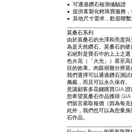
可通過鑽石檢測儀驗證
提供客製化輕珠寶服務，
其他尺寸需求，歡迎聯繫
________________________
莫桑石系列
由於莫桑石的光澤和亮度與
為是天然鑽石。莫桑石的硬度為
石絕對是寶石中的上上之選
色火花（「火光」）甚至高
目的效果。肉眼很難分辨莫
我們選擇可以通過鑽石測試儀
佩戴，而且可以永久保存。
意讓顧客多花錢購買GIA 
您希望莫桑石作品獲得 GI
們留言索取報價（因為每克拉
此外，我們也可以為您量身訂做
石作品。
_______________________
Flawless Beaux 