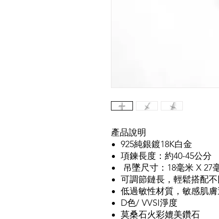
產品說明
925純銀鍍18K白金
項鍊長度：約40-45公分
吊墜尺寸：18毫米 X 27
可調節鏈長，輕鬆搭配不
低過敏性材質，敏感肌膚
D色/ VVSI淨度
莫桑石火彩媲美鑽石