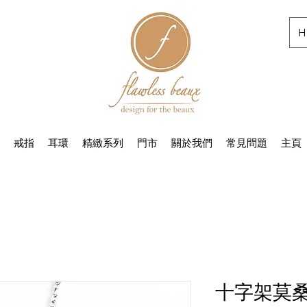
H
戒指
耳環
精緻系列
門市
關於我們
常見問題
主頁
十字架莫