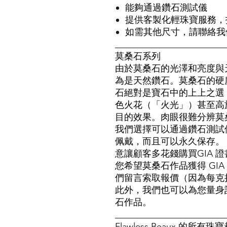
能夠通過鑽石測試儀
提供客製化輕珠寶服務，
如需其他尺寸，請聯絡我
________________________
莫桑石系列
由於莫桑石的光澤和亮度與
為是天然鑽石。莫桑石的硬度為
石絕對是寶石中的上上之選
色火花（「火光」）甚至高
目的效果。肉眼很難分辨莫
我們選擇可以通過鑽石測試儀
佩戴，而且可以永久保存。
意讓顧客多花錢購買GIA 
您希望莫桑石作品獲得 GI
們留言索取報價（因為每克拉
此外，我們也可以為您量身訂做
石作品。
_______________________
Flawless Beaux 