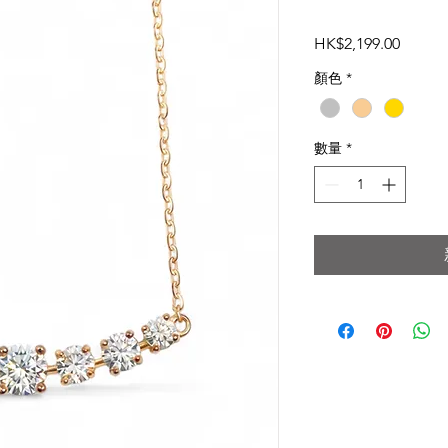
價
HK$2,199.00
格
顏色
*
數量
*