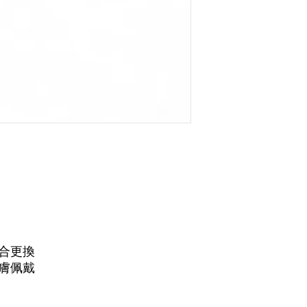
合更換
膚佩戴