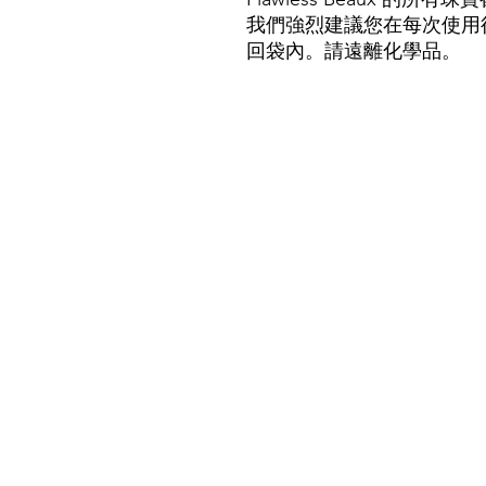
我們強烈建議您在每次使用
回袋內。請遠離化學品。
我們的商店
客戶服務：
電子郵件：
flawlessbeaux@gmail
電話：+852 5236 0200