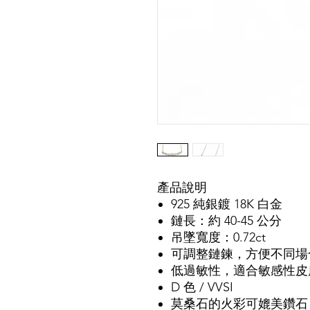
產品說明
925 純銀鍍 18K 白金
鏈長：約 40-45 公分
吊墜寬度：0.72ct
可調整鏈鍊，方便不同場
低過敏性，適合敏感性皮
D 色 / VVSI
莫桑石的火彩可媲美鑽石