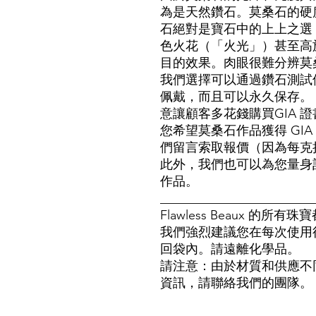
為是天然鑽石。莫桑石的硬度為
石絕對是寶石中的上上之選
色火花（「火光」）甚至高
目的效果。肉眼很難分辨莫
我們選擇可以通過鑽石測試儀
佩戴，而且可以永久保存。
意讓顧客多花錢購買GIA 
您希望莫桑石作品獲得 GI
們留言索取報價（因為每克拉
此外，我們也可以為您量身訂
作品。
_______________________
Flawless Beaux 
我們強烈建議您在每次使用
回袋內。請遠離化學品。
請注意：由於材質和供應不
資訊，請聯絡我們的團隊。