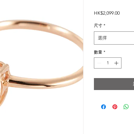
價
HK$2,099.00
格
尺寸
*
選擇
數量
*