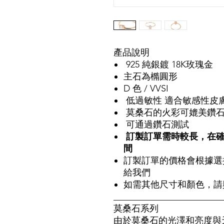
產品說明
925 純銀鍍 18K玫瑰金
主石為橢圓形
D 色 / VVSI
低過敏性 適合敏感性皮
莫桑石的火彩可媲美鑽
可通過鑽石測試
訂製訂單需時較長，在確認
間
訂製訂單的價格會根據選
給我們
如需其他尺寸和顏色，請
________________________
莫桑石系列
由於莫桑石的光澤和亮度與