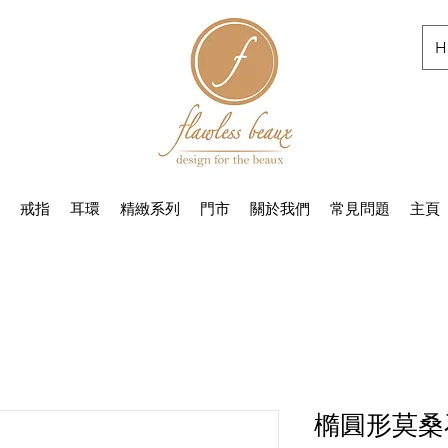
H
戒指
耳環
精緻系列
門市
關於我們
常見問題
主頁
橢圓形莫桑