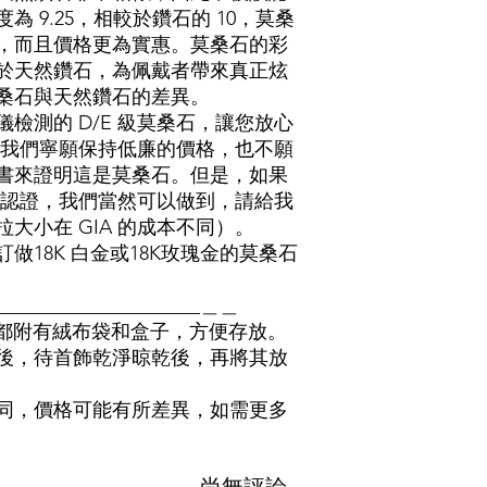
 9.25，相較於鑽石的 10，莫桑
，而且價格更為實惠。莫桑石的彩
於天然鑽石，為佩戴者帶來真正炫
桑石與天然鑽石的差異。
檢測的 D/E 級莫桑石，讓您放心
 我們寧願保持低廉的價格，也不願
證書來證明這是莫桑石。但是，如果
A 認證，我們當然可以做到，請給我
大小在 GIA 的成本不同）。
做18K 白金或18K玫瑰金的莫桑石
______________________＿＿
的所有珠寶都附有絨布袋和盒子，方便存放。
後，待首飾乾淨晾乾後，再將其放
同，價格可能有所差異，如需更多
尚無評論