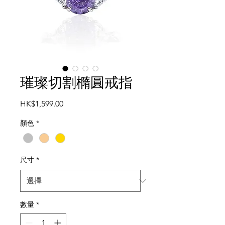
璀璨切割橢圓戒指
價
HK$1,599.00
格
顏色
*
尺寸
*
數量
*