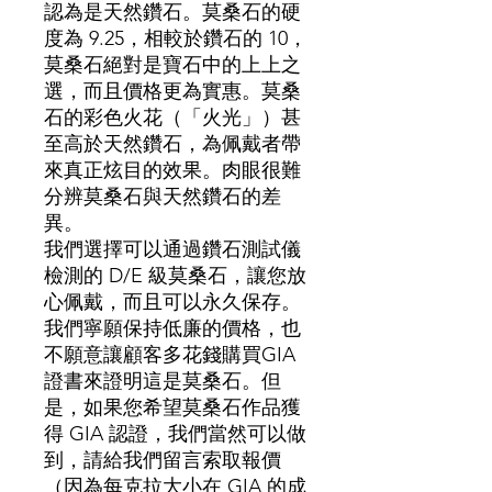
認為是天然鑽石。莫桑石的硬
度為 9.25，相較於鑽石的 10，
莫桑石絕對是寶石中的上上之
選，而且價格更為實惠。莫桑
石的彩色火花（「火光」）甚
至高於天然鑽石，為佩戴者帶
來真正炫目的效果。肉眼很難
分辨莫桑石與天然鑽石的差
異。
我們選擇可以通過鑽石測試儀
檢測的 D/E 級莫桑石，讓您放
心佩戴，而且可以永久保存。
我們寧願保持低廉的價格，也
不願意讓顧客多花錢購買GIA
證書來證明這是莫桑石。但
是，如果您希望莫桑石作品獲
得 GIA 認證，我們當然可以做
到，請給我們留言索取報價
（因為每克拉大小在 GIA 的成