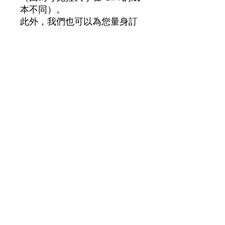
本不同）。
此外，我們也可以為您量身訂
做 18K 白金或 18K玫瑰金的莫
桑石作品。
尚無評論
分享您的意見。 成為第一個發表評論
的人。
留下評價
我們的商店