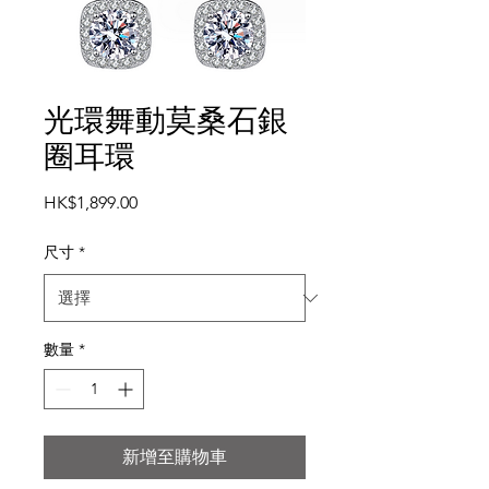
光環舞動莫桑石銀
圈耳環
價
HK$1,899.00
格
尺寸
*
數量
*
新增至購物車