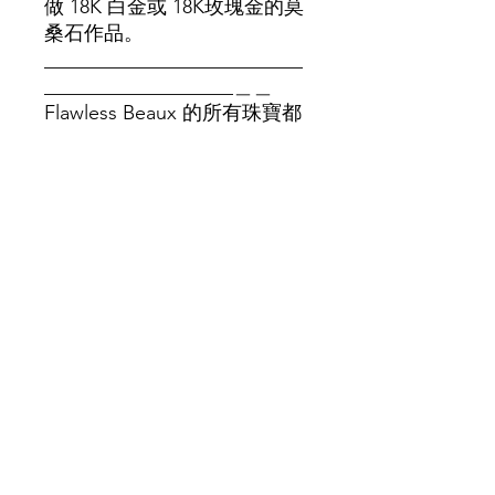
做 18K 白金或 18K玫瑰金的莫
桑石作品。
__________________________
___________________＿＿
Flawless Beaux 的所有珠寶都
附有絨布袋和盒子，方便存
放。我們強烈建議您在每次使
用後，待首飾乾淨晾乾後，再
將其放回袋內。請遠離化學
品。
尚無評論
分享您的意見。 成為第一個發表評論
的人。
留下評價