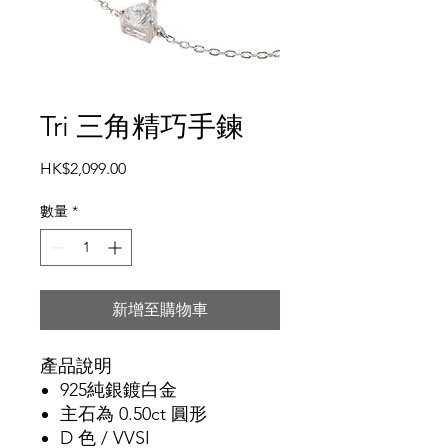
Tri 三角精巧手鍊
價
HK$2,099.00
格
數量
*
新增至購物車
產品說明
925純銀鍍白金
主石為 0.50ct 圓形
D 色 / VVSI