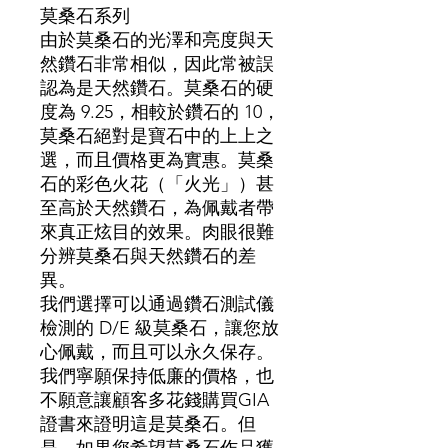
莫桑石系列
由於莫桑石的光澤和亮度與天
然鑽石非常相似，因此常被誤
認為是天然鑽石。莫桑石的硬
度為 9.25，相較於鑽石的 10，
莫桑石絕對是寶石中的上上之
選，而且價格更為實惠。莫桑
石的彩色火花（「火光」）甚
至高於天然鑽石，為佩戴者帶
來真正炫目的效果。肉眼很難
分辨莫桑石與天然鑽石的差
異。
我們選擇可以通過鑽石測試儀
檢測的 D/E 級莫桑石，讓您放
心佩戴，而且可以永久保存。
我們寧願保持低廉的價格，也
不願意讓顧客多花錢購買GIA
證書來證明這是莫桑石。但