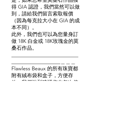
是，如果您希望莫桑石作品獲
得 GIA 認證，我們當然可以做
到，請給我們留言索取報價
（因為每克拉大小在 GIA 的成
本不同）。
此外，我們也可以為您量身訂
做 18K 白金或 18K玫瑰金的莫
桑石作品。
__________________________
___________________＿＿＿
Flawless Beaux 的所有珠寶都
附有絨布袋和盒子，方便存
放。我們強烈建議您在每次使
用後，待首飾乾淨晾乾後，再
將其放回袋內。請遠離化學
品。
請注意：由於材質和供應不
同，價格可能有所差異，如需
更多資訊，請聯絡我們的團