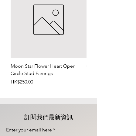
Moon Star Flower Heart Open
Geometric Open Trian
Circle Stud Earrings
Earrings
價格
價格
HK$250.00
HK$250.00
訂閱我們最新資訊
Enter your email here